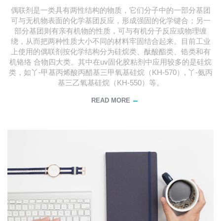
偶联剂是一类具有两性结构的物质，它们分子中的一部分基团
可与无机物表面的化学基团反应，形成强固的化学键合；另一
部分基团则有亲有机物的性质，可与有机分子反应或物理缠
绕，从而把两种性质大小不同的材料牢固结合起来。目前工业
上使用的偶联剂按化学结构分为硅烷类、酞酸酯类、锆类和有
机铬络 合物四大类。其中在uv固化胶粘剂中应用较多的是硅烷
类，如丫-甲基丙烯酸丙醋基三甲氧基硅烷（KH-570）, 丫-氨丙
基三乙氧基硅烷（KH-550）等。
READ MORE